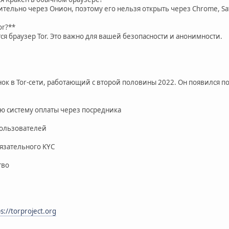
ительно через Онион, поэтому его нельзя открыть через Chrome, Sa
or?**
ется браузер Tor. Это важно для вашей безопасности и анонимности.
нок в Tor-сети, работающий с второй половины 2022. Он появился
ю систему оплаты через посредника
пользователей
бязательного KYC
тво
s://torproject.org