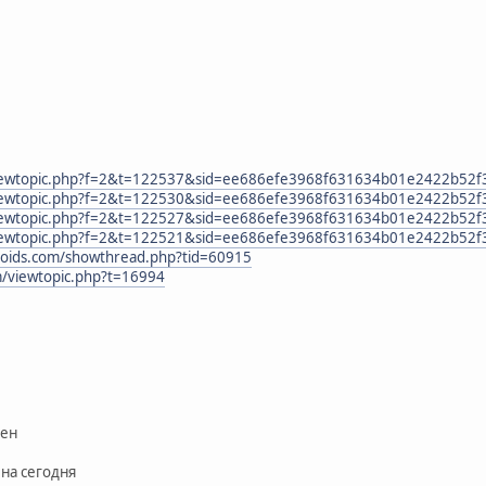
t/viewtopic.php?f=2&t=122537&sid=ee686efe3968f631634b01e2422b52f
t/viewtopic.php?f=2&t=122530&sid=ee686efe3968f631634b01e2422b52f
t/viewtopic.php?f=2&t=122527&sid=ee686efe3968f631634b01e2422b52f
t/viewtopic.php?f=2&t=122521&sid=ee686efe3968f631634b01e2422b52f
roids.com/showthread.php?tid=60915
m/viewtopic.php?t=16994
кен
 на сегодня