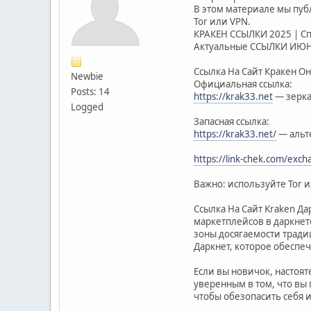
В этом материале мы пуб
Tor или VPN.
КРАКЕН ССЫЛКИ 2025 | Сп
Актуальные ССЫЛКИ ИЮНЬ 
Ссылка На Сайт Кракен О
Newbie
Официальная ссылка:
Posts: 14
https://krak33.net
— зерка
Logged
Запасная ссылка:
https://krak33.net/
— альт
https://link-chek.com/exch
Важно: используйте Tor 
Ссылка На Сайт Kraken Д
маркетплейсов в даркнет
зоны досягаемости традиц
Даркнет, которое обеспе
Если вы новичок, настоя
уверенным в том, что вы
чтобы обезопасить себя и