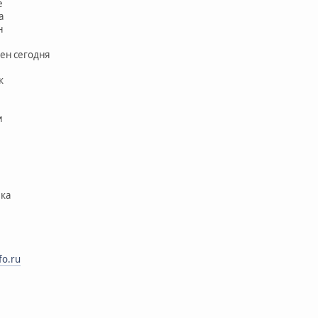
е
а
н
кен сегодня
к
и
лка
fo.ru