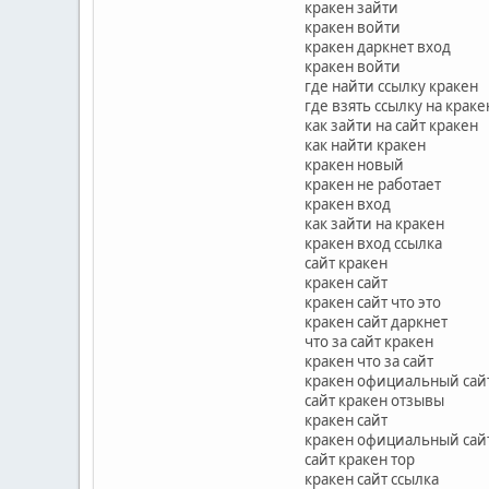
кракен зайти
кракен войти
кракен даркнет вход
кракен войти
где найти ссылку кракен
где взять ссылку на краке
как зайти на сайт кракен
как найти кракен
кракен новый
кракен не работает
кракен вход
как зайти на кракен
кракен вход ссылка
сайт кракен
кракен сайт
кракен сайт что это
кракен сайт даркнет
что за сайт кракен
кракен что за сайт
кракен официальный сай
сайт кракен отзывы
кракен сайт
кракен официальный сай
сайт кракен тор
кракен сайт ссылка