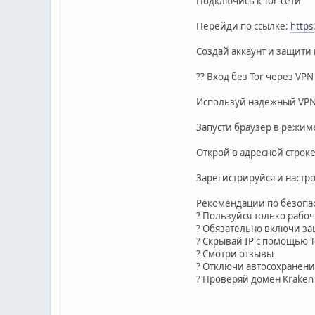
Подключись к Tor-сети
Перейди по ссылке:
https
Создай аккаунт и защити
?? Вход без Tor через VPN
Используй надёжный VPN
Запусти браузер в режим
Открой в адресной строк
Зарегистрируйся и настр
Рекомендации по безопа
? Пользуйся только рабо
? Обязательно включи за
? Скрывай IP с помощью T
? Смотри отзывы
? Отключи автосохранен
? Проверяй домен Kraken