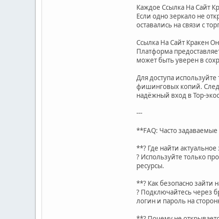
Каждое Ссылка На Сайт К
Если одно зеркало не отк
оставались на связи с то
Ссылка На Сайт Кракен О
Платформа предоставляет
может быть уверен в сох
Для доступа используйте 
фишинговых копий. Следу
надёжный вход в Тор-эко
---
**FAQ: Часто задаваемые
**? Где найти актуальное
? Используйте только пр
ресурсы.
**? Как безопасно зайти н
? Подключайтесь через бр
логин и пароль на сторон
**? Почему не открывает