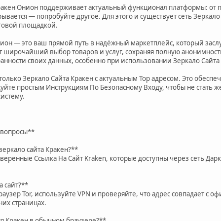
ракен Онион поддерживает актуальный функционал платформы: от п
рывается — попробуйте другое. Для этого и существует сеть Зеркал
рговой площадкой.
нион — это ваш прямой путь в надёжный маркетплейс, который засл
 широчайший выбор товаров и услуг, сохраняя полную анонимность
ранности своих данных, особенно при использовании Зеркало Сайта
только Зеркало Сайта Кракен с актуальным Тор адресом. Это обесп
йте простым Инструкциям По Безопасному Входу, чтобы не стать же
систему.
 вопросы**
 зеркало сайта Кракен?**
оверенные Ссылка На Сайт Kraken, которые доступны через сеть Да
а сайт?**
аузер Tor, используйте VPN и проверяйте, что адрес совпадает с 
них страницах.
ся Кракен в обычном браузере?**