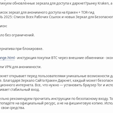
ликуем обновлённые зеркала для доступа к даркнет?рынку Kraken, 
исок зеркал для анонимного доступа на Кракен + TOR-гид
2025: Список Всех Рабочих Ссылок и новых Зеркал для Безопасног
нион:
ло без ограничений.
ернатива при блокировке.
ange.html
- инстуркция покупки BTC через внешние обменники - эко
или VPN для анонимности.
аркнет открывает перед пользователями уникальные возможности дл
е. Благодаря Зеркало Сайта Кракен Даркнет, каждый может безопасн
ионного интернета. Все, что нужно — установить браузер Tor и исп
чивает стабильный вход.
тельно рекомендуем прочитать инструкции по безопасному входу. Т
 попадёте на официальный ресурс, а не на фишинговую копию. Испо
 свои средства.