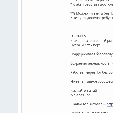
? Kraken работает исключ
**? Можно ли зайти без T
? Нет. Для доступа требу
О KRAKEN
Kraken — это скрытый ры
Hydra, и с тех пор:
Поддерживает безопасну
Сохраняет анонимность 
Работает через Tor без о
Имеет активное сообщес
Как зайти на сайт
?? Через Tor
Скачай Tor Browser —
http