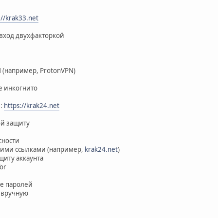
://krak33.net
 вход двухфакторкой
 (например, ProtonVPN)
е инкогнито
е:
https://krak24.net
ой защиту
сности
чими ссылками (например,
krak24.net
)
щиту аккаунта
or
ие паролей
 вручную